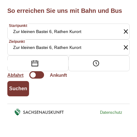
So erreichen Sie uns mit Bahn und Bus
Angaben zur gesuchten Verbindung
Vorschlag wird geladen
Startpunkt
Vorschlag wird geladen
Zielpunkt
Datum:
Uhrzeit:
Abfahrt oder Ankunft
Abfahrt
Ankunft
Suchen
Datenschutz